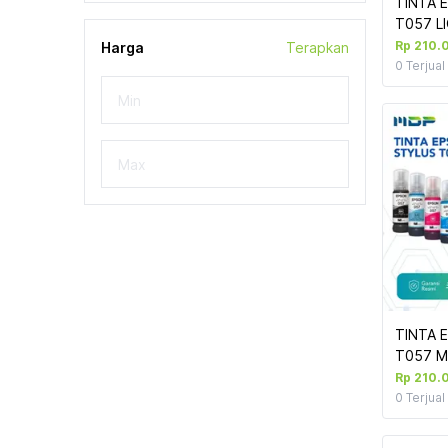
TINTA 
T057 L
(L8050
Rp 210.
Harga
Terapkan
0
Terjual
TINTA 
T057 M
(L8050
Rp 210.
0
Terjual