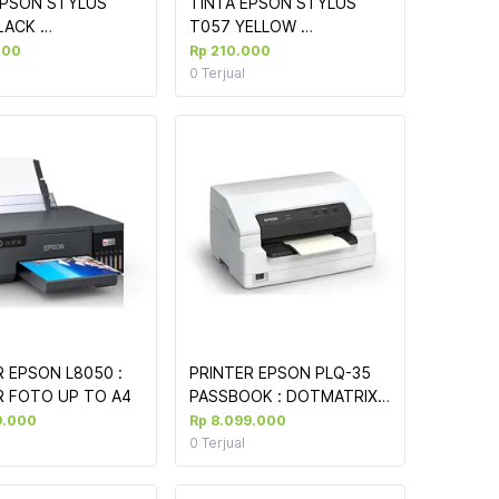
EPSON STYLUS 
TINTA EPSON STYLUS 
LACK 
T057 YELLOW 
L18050)
(L8050/L18050)
000
Rp 210.000
0
Terjual
 EPSON L8050 : 
PRINTER EPSON PLQ-35 
PRINTER FOTO UP TO A4 
PASSBOOK : DOTMATRIX 
9.000
Rp 8.099.000
0
Terjual