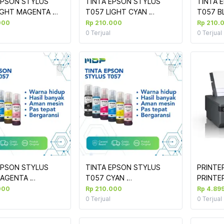
EPSON STYLUS 
TINTA EPSON STYLUS 
TINTA 
IGHT MAGENTA 
T057 LIGHT CYAN 
T057 B
/L18050)
(L8050/L18050)
(L8050/
000
Rp 210.000
Rp 210.
0
Terjual
0
Terjual
EPSON STYLUS 
TINTA EPSON STYLUS 
PRINTER
AGENTA 
T057 CYAN 
/L18050)
(L8050/L18050)
000
Rp 210.000
Rp 4.89
0
Terjual
0
Terjual