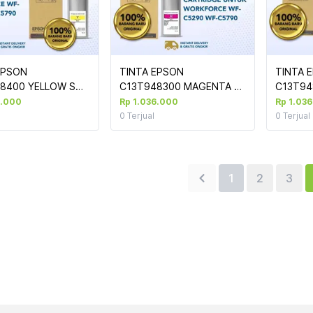
EPSON 
TINTA EPSON 
TINTA E
8400 YELLOW STD 
C13T948300 MAGENTA 
C13T94
90/5290 (T9484)
STD WF-C5790/5290 
WF-C57
6.000
Rp 1.036.000
Rp 1.03
(T9483)
0
Terjual
0
Terjual
1
2
3