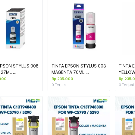
EPSON STYLUS 008 
TINTA EPSON STYLUS 008 
TINTA 
127ML 
MAGENTA 70ML 
YELLOW
0/L15160/L6550/L6580)
(L15150/L15160/L6550/L6580)
(L15150
000
Rp 235.000
Rp 235.
0
Terjual
0
Terjual