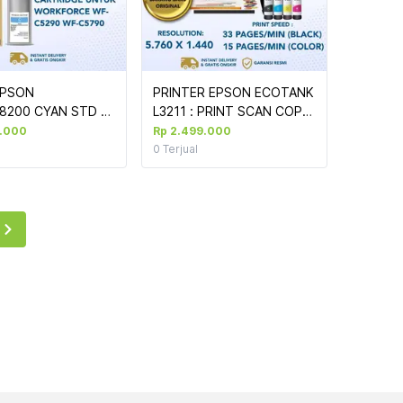
PSON 
PRINTER EPSON ECOTANK 
8200 CYAN STD 
L3211 : PRINT SCAN COPY 
90/5290 (T9482)
(TKDN)
6.000
Rp 2.499.000
0
Terjual