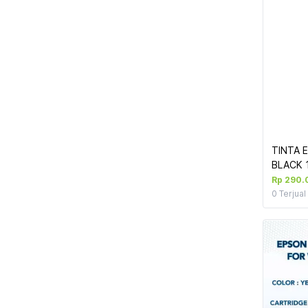
TINTA 
BLACK 
(L1515
Rp 290.
0
Terjual