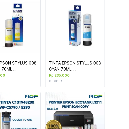
EPSON STYLUS 008 
TINTA EPSON STYLUS 008 
 70ML 
CYAN 70ML 
/L15160/L6550/L6580)
(L15150/L15160/L6550/L6580)
000
Rp 235.000
0
Terjual