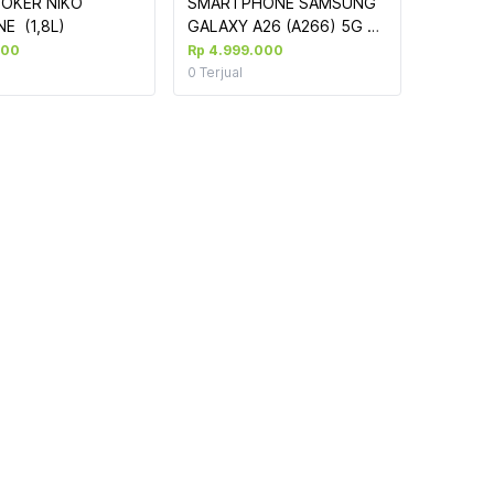
OKER NIKO 
SMARTPHONE SAMSUNG 
  (1,8L)
GALAXY A26 (A266) 5G 
8/256 BLACK
000
Rp 4.999.000
0
Terjual