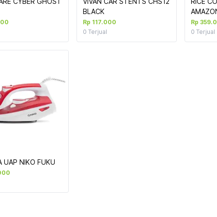
RE CYBER GHOST 
VIVAN CAR STENTS CHS12 
RICE CO
BLACK
AMAZONE
000
Rp 117.000
Rp 359.
0
Terjual
0
Terjual
A UAP NIKO FUKU
000