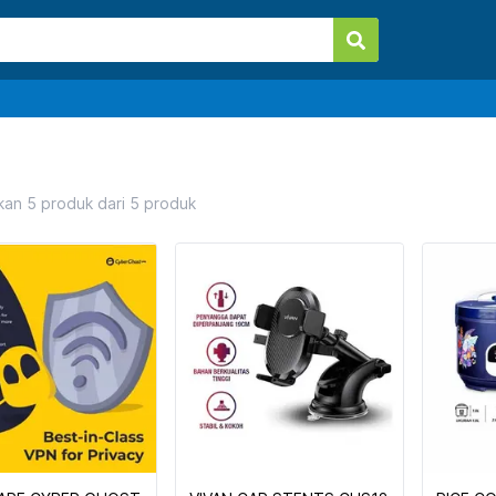
kan
5
produk dari
5
produk