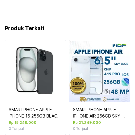
Produk Terkait
SMARTPHONE APPLE 
SMARTPHONE APPLE 
IPHONE 15 256GB BLACK 
IPHONE AIR 256GB SKY 
(MTP63PA/A) 
BLUE #MG2P4PA/A 
Rp 15.249.000
Rp 21.249.000
0
Terjual
0
Terjual