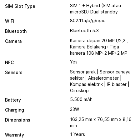
SIM 1 + Hybrid (SIM atau
SIM Slot Type
microSD) Dual standby
802.11a/b/g/n/ac
WiFi
Bluetooth 5.3
Bluetooth
Kamera depan 20 MP,f/2,2 ,
Camera
Kamera Belakang : Tiga
kamera 108 MP+2 MP+2 MP
Yes
NFC
Sensor jarak | Sensor cahaya
Sensors
sekitar | Akselerometer |
Kompas elektrik | IR blaster |
Giroskop
5.500 mAh
Battery
33W
Charging
163,25 mm x 76,55 mm x 8,16
Dimensions
mm
1 Years
Warranty