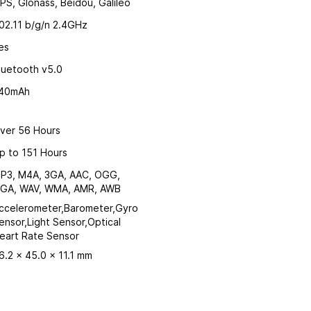
PS, Glonass, Beidou, Galileo
02.11 b/g/n 2.4GHz
es
luetooth v5.0
40mAh
ver 56 Hours
p to 151 Hours
P3, M4A, 3GA, AAC, OGG,
GA, WAV, WMA, AMR, AWB
ccelerometer,Barometer,Gyro
ensor,Light Sensor,Optical
eart Rate Sensor
6.2 x 45.0 x 11.1 mm