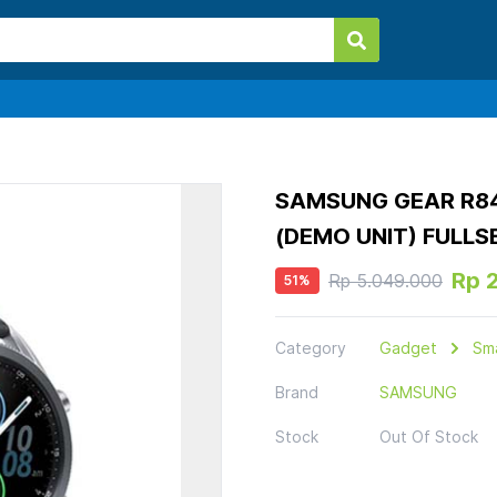
SAMSUNG GEAR R84
(DEMO UNIT) FULLS
Rp 
Rp 5.049.000
51
%
Category
Gadget
Sm
Brand
SAMSUNG
Stock
Out Of Stock