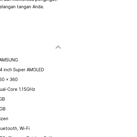
gelangan tangan Anda.
AMSUNG
.4 inch Super AMOLED
60 x 360
ual-Core 1.15GHz
GB
GB
izen
luetooth, Wi-Fi