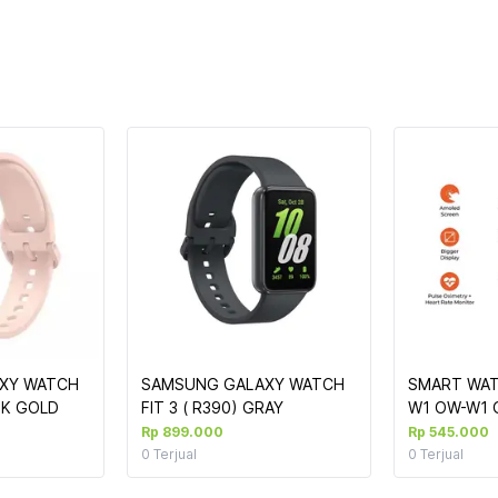
XY WATCH 
SAMSUNG GALAXY WATCH 
SMART WATC
INK GOLD
FIT 3 ( R390) GRAY
Rp 899.000
Rp 545.000
0
Terjual
0
Terjual