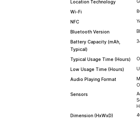
G
Location Technology
8
Wi-Fi
Y
NFC
B
Bluetooth Version
3
Battery Capacity (mAh,
Typical)
O
Typical Usage Time (Hours)
U
Low Usage Time (Hours)
M
Audio Playing Format
O
A
Sensors
S
H
4
Dimension (HxWxD)