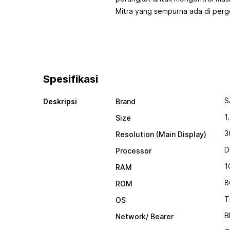
Mitra yang sempurna ada di per
Spesifikasi
S
Deskripsi
Brand
1
Size
3
Resolution (Main Display)
D
Processor
1
RAM
8
ROM
T
OS
B
Network/ Bearer