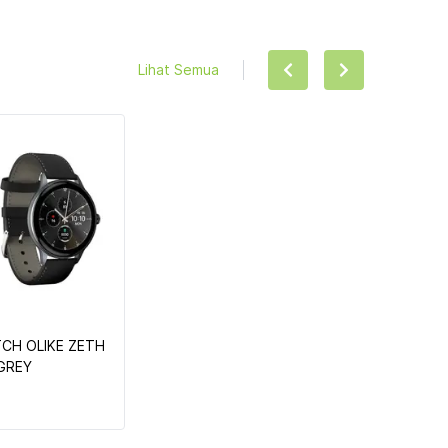
Lihat Semua
H OLIKE ZETH 
W1 OW-W1 GREY 