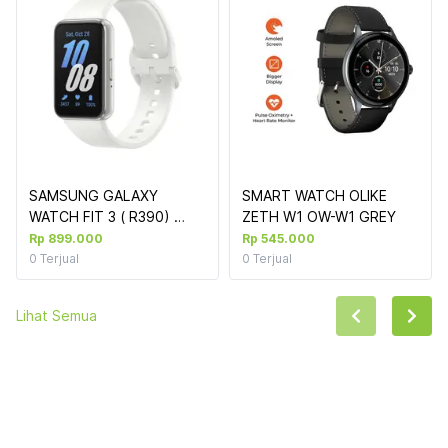
SAMSUNG GALAXY 
SMART WATCH OLIKE 
WATCH FIT 3 ( R390) 
ZETH W1 OW-W1 GREY 
SILVER
Rp 899.000
Rp 545.000
0
Terjual
0
Terjual
Lihat Semua