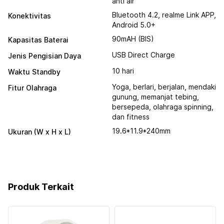
anti air
Bluetooth 4.2, realme Link APP,
Konektivitas
Android 5.0+
90mAH (BIS)
Kapasitas Baterai
USB Direct Charge
Jenis Pengisian Daya
10 hari
Waktu Standby
Yoga, berlari, berjalan, mendaki
Fitur Olahraga
gunung, memanjat tebing,
bersepeda, olahraga spinning,
dan fitness
19.6*11.9*240mm
Ukuran (W x H x L)
Produk Terkait