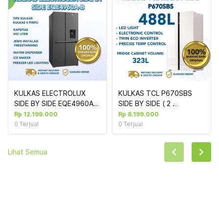
KULKAS ELECTROLUX 
KULKAS TCL P670SBS 
SIDE BY SIDE EQE4960A-B 
SIDE BY SIDE ( 2 
(4 DOORS 492L) 
DOORS/488L) WHITE
Rp 12.199.000
Rp 8.199.000
0
Terjual
0
Terjual
Lihat Semua