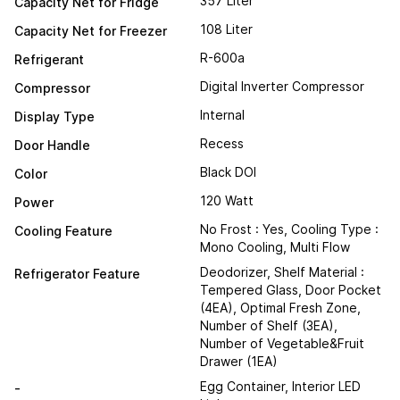
357 Liter
Capacity Net for Fridge
108 Liter
Capacity Net for Freezer
R-600a
Refrigerant
Digital Inverter Compressor
Compressor
Internal
Display Type
Recess
Door Handle
Black DOI
Color
120 Watt
Power
No Frost : Yes, Cooling Type :
Cooling Feature
Mono Cooling, Multi Flow
Deodorizer, Shelf Material :
Refrigerator Feature
Tempered Glass, Door Pocket
(4EA), Optimal Fresh Zone,
Number of Shelf (3EA),
Number of Vegetable&Fruit
Drawer (1EA)
Egg Container, Interior LED
-