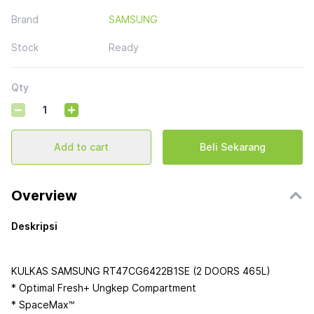
Brand
SAMSUNG
Stock
Ready
Qty
Add to cart
Beli Sekarang
Overview
Deskripsi
KULKAS SAMSUNG RT47CG6422B1SE (2 DOORS 465L)
* Optimal Fresh+ Ungkep Compartment
* SpaceMax™