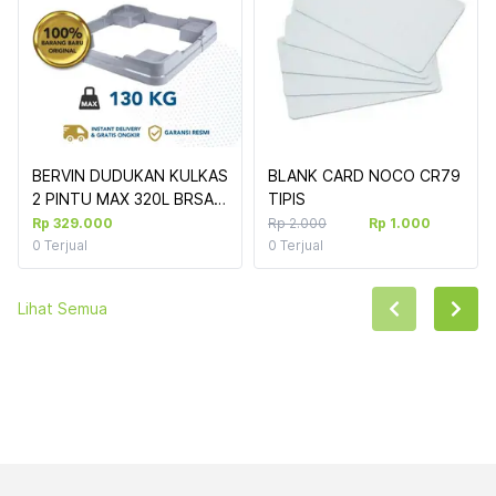
BERVIN DUDUKAN KULKAS 
BLANK CARD NOCO CR79 
2 PINTU MAX 320L BRSA-
TIPIS
70 GREY
Rp 329.000
Rp 2.000
Rp 1.000
0
Terjual
0
Terjual
Lihat Semua